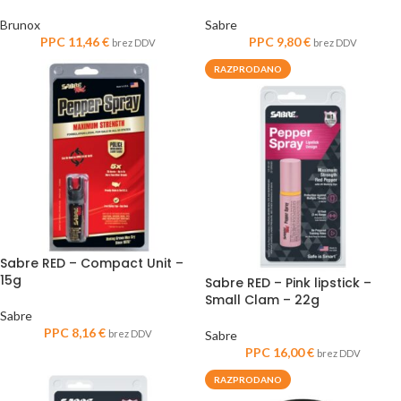
Brunox
Sabre
PPC
11,46
€
PPC
9,80
€
brez DDV
brez DDV
RAZPRODANO
Sabre RED – Compact Unit –
15g
Sabre RED – Pink lipstick –
Small Clam – 22g
Sabre
PPC
8,16
€
brez DDV
Sabre
PPC
16,00
€
brez DDV
RAZPRODANO