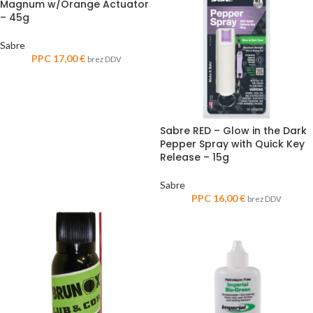
Magnum w/Orange Actuator
– 45g
Sabre
PPC
17,00
€
brez DDV
Sabre RED – Glow in the Dark
Pepper Spray with Quick Key
Release – 15g
Sabre
PPC
16,00
€
brez DDV