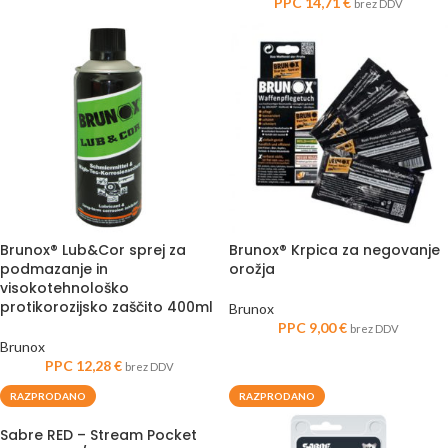
PPC
14,71
€
brez DDV
Brunox® Lub&Cor sprej za
Brunox® Krpica za negovanje
podmazanje in
orožja
visokotehnološko
protikorozijsko zaščito 400ml
Brunox
PPC
9,00
€
brez DDV
Brunox
PPC
12,28
€
brez DDV
RAZPRODANO
RAZPRODANO
Sabre RED – Stream Pocket