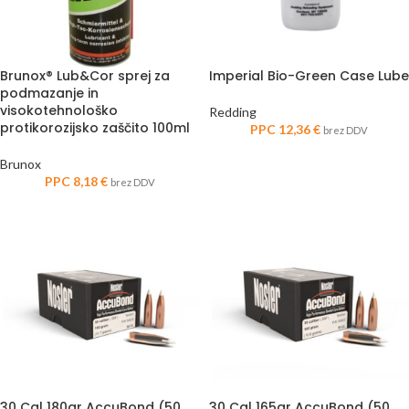
Brunox® Lub&Cor sprej za
Imperial Bio-Green Case Lube
podmazanje in
visokotehnološko
Redding
protikorozijsko zaščito 100ml
PPC
12,36
€
brez DDV
Brunox
PPC
8,18
€
brez DDV
30 Cal 180gr AccuBond (50
30 Cal 165gr AccuBond (50