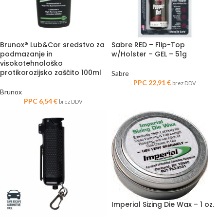
Brunox® Lub&Cor sredstvo za
Sabre RED – Flip-Top
podmazanje in
w/Holster – GEL – 51g
visokotehnološko
protikorozijsko zaščito 100ml
Sabre
PPC
22,91
€
brez DDV
Brunox
PPC
6,54
€
brez DDV
Imperial Sizing Die Wax – 1 oz.