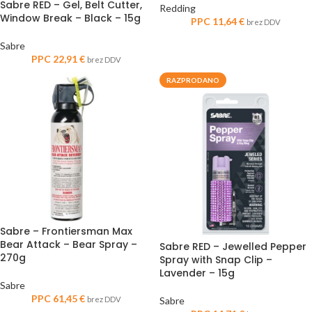
Sabre RED – Gel, Belt Cutter,
Redding
Window Break – Black – 15g
PPC
11,64
€
brez DDV
Sabre
PPC
22,91
€
brez DDV
RAZPRODANO
Sabre – Frontiersman Max
Bear Attack – Bear Spray –
Sabre RED – Jewelled Pepper
270g
Spray with Snap Clip –
Lavender – 15g
Sabre
PPC
61,45
€
brez DDV
Sabre