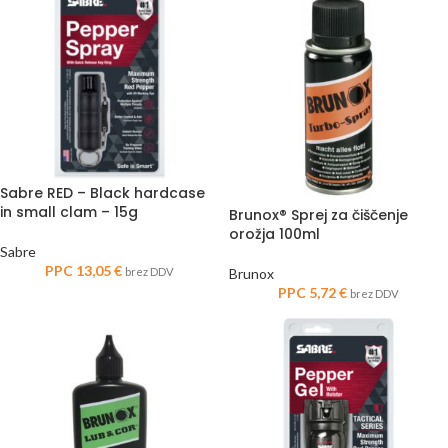
Sabre RED – Black hardcase
in small clam – 15g
Brunox® Sprej za čiščenje
orožja 100ml
Sabre
PPC
13,05
€
brez DDV
Brunox
PPC
5,72
€
brez DDV