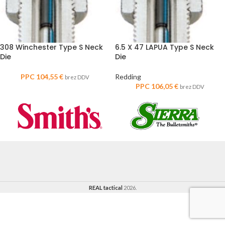
308 Winchester Type S Neck
6.5 X 47 LAPUA Type S Neck
Die
Die
PPC
104,55
€
Redding
brez DDV
PPC
106,05
€
brez DDV
REAL tactical
2026.