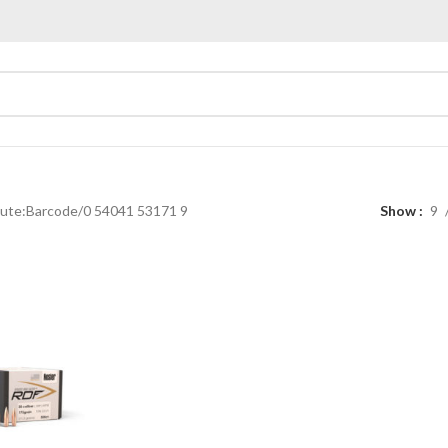
bute:Barcode
0 54041 53171 9
Show
9