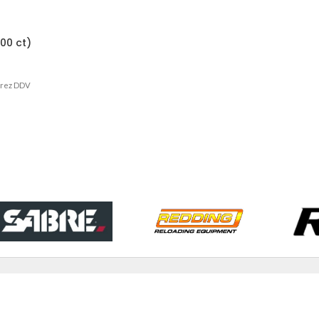
00 ct)
brez DDV