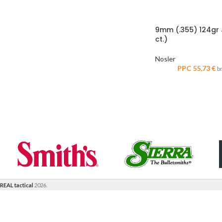
9mm (.355) 124gr 
ct.)
Nosler
PPC
55,73
€
b
REAL tactical
2026.