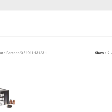
bute:Barcode
0 54041 43123 1
Show
9