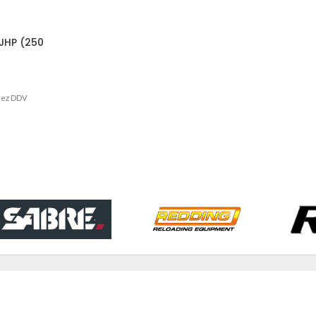
JHP (250
rez DDV